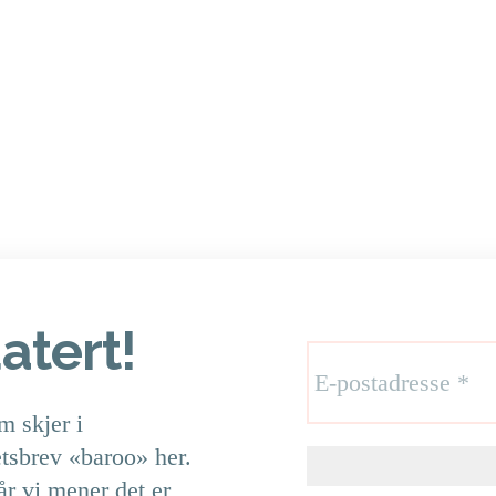
atert!
m skjer i
etsbrev «baroo» her.
år vi mener det er