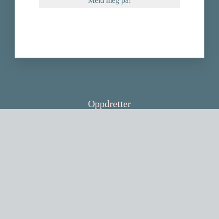
Oppdretter
Bladet
Shop
Om basenji.no
© 2022 Basenji.no | Personvern | Cookies