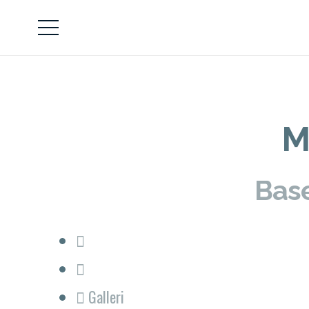
M
Base
Galleri