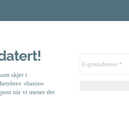
atert!
som skjer i
yhetsbrev «baroo»
epost når vi mener det