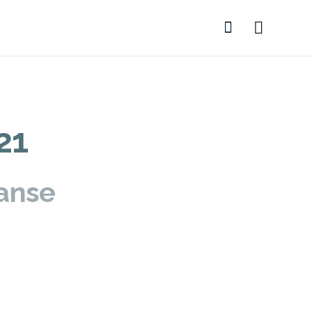
21
ranse